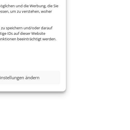
öglichen und die Werbung, die Sie
essen, um zu verstehen, woher
reiben Sie uns eine Email
 zu speichern und/oder darauf
ige IDs auf dieser Website
nfo@reisebuero-marino.com
nktionen beeinträchtigt werden.
instellungen ändern