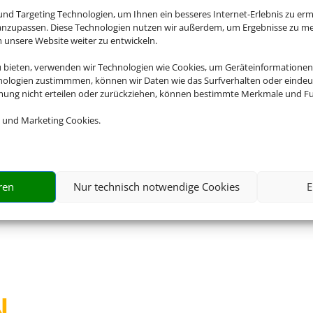
nd Targeting Technologien, um Ihnen ein besseres Internet-Erlebnis zu erm
 anzupassen. Diese Technologien nutzen wir außerdem, um Ergebnisse zu m
nsere Website weiter zu entwickeln.
Rufen Sie uns an
Sch
u bieten, verwenden wir Technologien wie Cookies, um Geräteinformationen
nologien zustimmmen, können wir Daten wie das Surfverhalten oder eindeut
02636 968200
i
mmung nicht erteilen oder zurückziehen, können bestimmte Merkmale und Fu
 und Marketing Cookies.
ren
Nur technisch notwendige Cookies
E
N