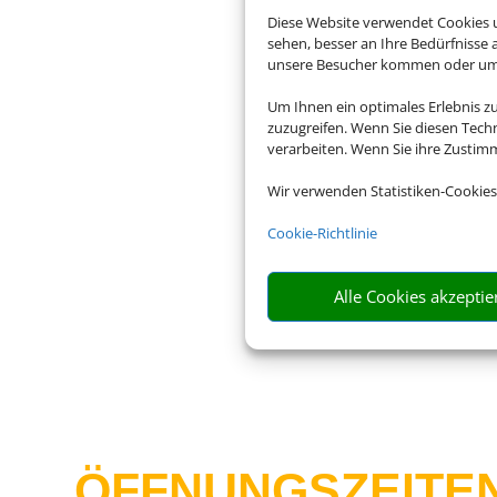
Diese Website verwendet Cookies u
sehen, besser an Ihre Bedürfnisse
unsere Besucher kommen oder um u
Adresse
Um Ihnen ein optimales Erlebnis z
Reisebüro Marino
zuzugreifen. Wenn Sie diesen Tech
verarbeiten. Wenn Sie ihre Zusti
Kirchstraße 4
D-56659 Burgbrohl
Wir verwenden Statistiken-Cookies
Cookie-Richtlinie
Alle Cookies akzeptie
ÖFFNUNGS­ZEITE